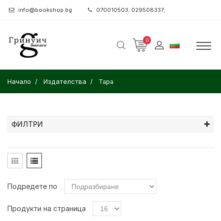
info@bookshop.bg
070010503; 029508337;
0
Начало
Издателства
Тара
ФИЛТРИ
Подредете по
Продукти на страница