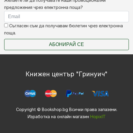
Желаете ли да получавате наши промоционални
предложения чрез електронна поща?
Съгласен съм да получавам бюлетин чрез електронна
поща.
АБОНИРАЙ СЕ
Книжен център "Гринуич"
Copyright © Bookshop.bg Всички права запазени.
Изработка на онлайн магазин
HopixIT