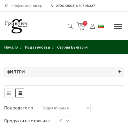
info@bookshop.bg
070010503; 029508337;
0
Начало
Издателства
Свурия България
ФИЛТРИ
Подредете по
Продукти на страница