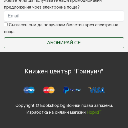
Желаете ли да получавате наши промоционални
предложения чрез електронна поща?
Съгласен съм да получавам бюлетин чрез електронна
поща.
АБОНИРАЙ СЕ
Книжен център "Гринуич"
Copyright © Bookshop.bg Всички права запазени.
Изработка на онлайн магазин
HopixIT