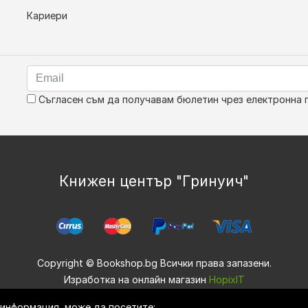
Кариери
Съгласен съм да получавам бюлетин чрез електронна 
Книжен център "Гринуич"
Copyright © Bookshop.bg Всички права запазени.
Изработка на онлайн магазин
HopixIT
е информация, може да посетите: