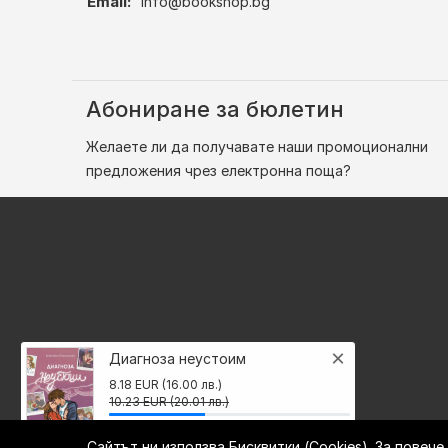
Email:
info@bookshop.bg
Абониране за бюлетин
Желаете ли да получавате наши промоционални
предложения чрез електронна поща?
×
Диагноза неустоим
8.18 EUR (16.00 лв.)
10.23 EUR (20.01 лв.)
Сайтът ни използва Бисквитки (Cookies). За повеч