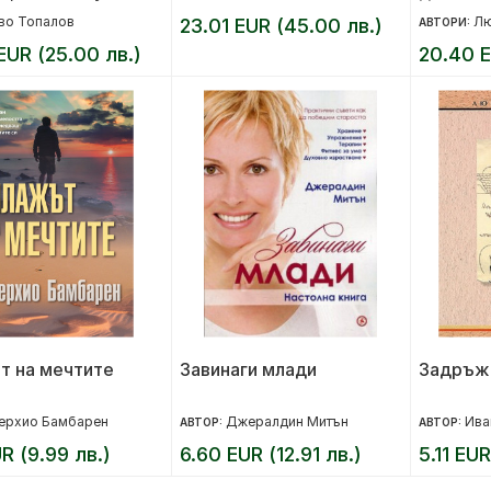
гравюрите на Гюстав
Българи
во Топалов
Лю
23.01 EUR (45.00 лв.)
АВТОРИ:
Доре
EUR (25.00 лв.)
20.40 E
т на мечтите
Завинаги млади
Задръж 
ерхио Бамбарен
Джералдин Митън
Ива
АВТОР:
АВТОР:
UR (9.99 лв.)
6.60 EUR (12.91 лв.)
5.11 EUR