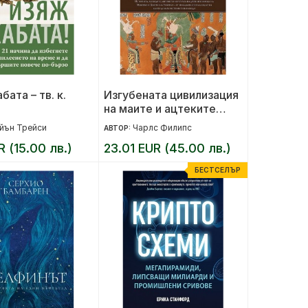
ата – тв. к.
Изгубената цивилизация
на маите и ацтеките
(ново издание)
йън Трейси
Чарлс Филипс
АВТОР:
R (15.00 лв.)
23.01 EUR (45.00 лв.)
БЕСТСЕЛЪР