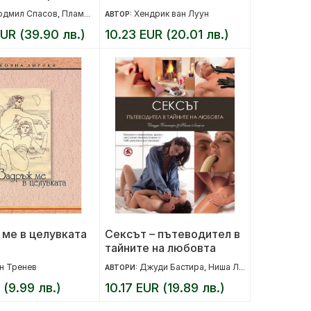
я
дмил Спaсoв
Пламен Павлов
Хендрик ван Луун
,
АВТОР:
UR (39.90 лв.)
10.23 EUR (20.01 лв.)
ме в целувката
Сексът – пътеводител в
тайните на любовта
н Тренев
Джуди Бастира
Ниша Лакроа
АВТОРИ:
,
 (9.99 лв.)
10.17 EUR (19.89 лв.)