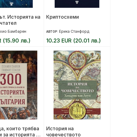
т. Историята на
Криптосхеми
чтател
хио Бамбарен
Ерика Станфорд
АВТОР:
 (15.90 лв.)
10.23 EUR (20.01 лв.)
а, които трябва
История на
м за историята на
човечеството