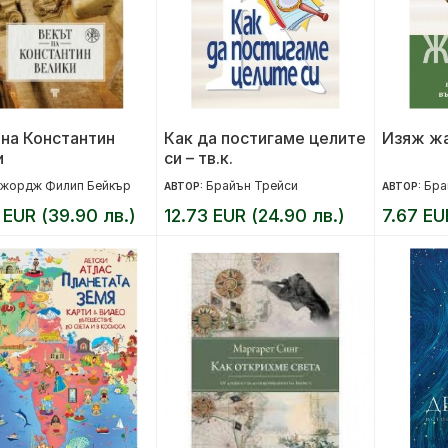
 на Константин
Как да постигаме целите
Изяж жаб
и
си – тв.к.
жордж Филип Бейкър
Брайън Трейси
Бра
АВТОР:
АВТОР:
 EUR (39.90 лв.)
12.73 EUR (24.90 лв.)
7.67 EU