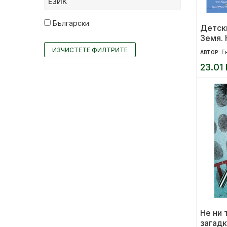
ЕЗИК
Български
Детски
Земя. 
пътеш
ИЗЧИСТЕТЕ ФИЛТРИТЕ
Ен
АВТОР:
Космо
23.01 
Не ни 
загадк