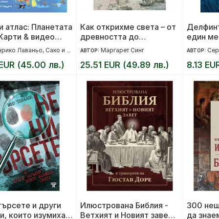
 атлас: Планетата
Как открихме света – от
Делфинъ
Карти & видео
древността до
един ме
ествие по Света и
покоряването на
рико Лаваньо, Сако и Валарино
Маргарет Синг
Сер
АВТОР:
АВТОР:
са
Еверест
EUR (45.00 лв.)
25.51 EUR (49.89 лв.)
8.13 EUR
търсете и други
Илюстрована Библия -
300 нещ
и, които изумиха
Ветхият и Новият завет в
да знае