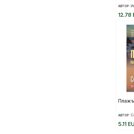
света
И
АВТОР:
12.78 
Плажъ
С
АВТОР:
5.11 E