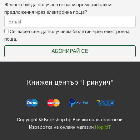
Желаете ли да получавате наши промоционални
предложения чрез електронна поща?
Съгласен съм да получавам бюлетин чрез електронна
поща.
АБОНИРАЙ СЕ
Книжен център "Гринуич"
Copyright © Bookshop.bg Всички права запазени.
Изработка на онлайн магазин
HopixIT