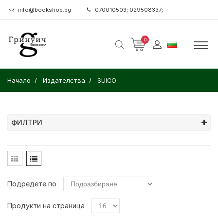
info@bookshop.bg
070010503; 029508337;
0
Начало
Издателства
SUICO
ФИЛТРИ
Подредете по
Продукти на страница