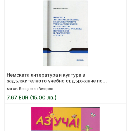
Немската литература и култура в
задължителното учебно съдържание по
литература в българското училище
Венцислав Везиров
АВТОР:
7.67 EUR (15.00 лв.)