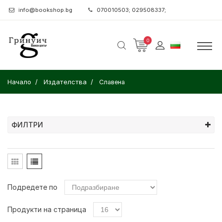
info@bookshop.bg
070010503; 029508337;
0
Начало
Издателства
Славена
ФИЛТРИ
Подредете по
Продукти на страница