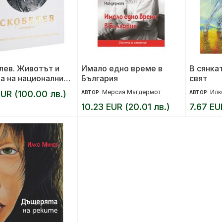
лев. Животът и
Имало едно време в
В сянка
а на националния
България
свят
Мерсия Магдермот
Илк
EUR (100.00 лв.)
АВТОР:
АВТОР:
10.23 EUR (20.01 лв.)
7.67 EU