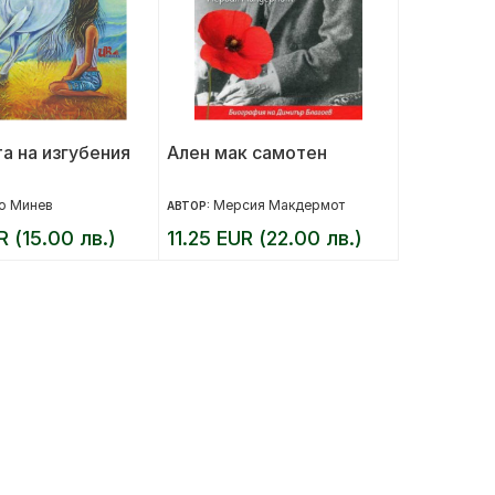
та на изгубения
Ален мак самотен
о Минев
Мерсия Макдермот
АВТОР:
R (15.00 лв.)
11.25 EUR (22.00 лв.)