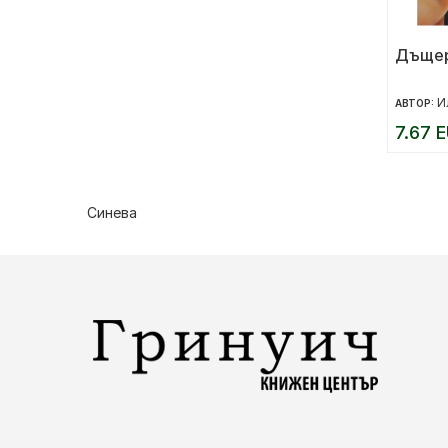
Дъщер
И
АВТОР:
7.67 E
Синева