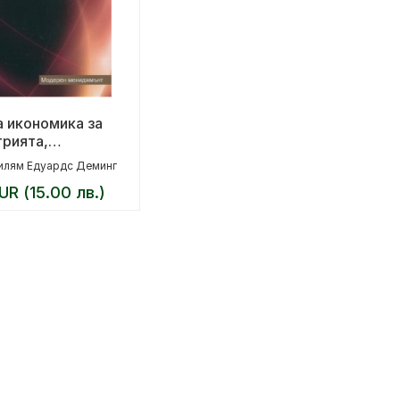
а икономика за
трията,
телството и
илям Едуардс Деминг
ованието
UR (15.00 лв.)