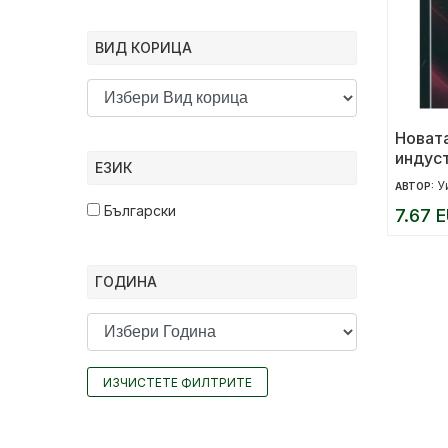
ВИД КОРИЦА
Новат
индус
ЕЗИК
прави
У
АВТОР:
образ
Български
7.67 E
ГОДИНА
ИЗЧИСТЕТЕ ФИЛТРИТЕ