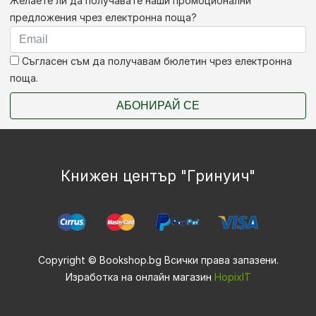
Желаете ли да получавате наши промоционални
предложения чрез електронна поща?
Съгласен съм да получавам бюлетин чрез електронна
поща.
АБОНИРАЙ СЕ
Книжен център "Гринуич"
Copyright © Bookshop.bg Всички права запазени.
Изработка на онлайн магазин
HopixIT