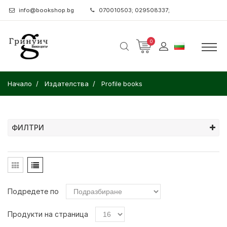
info@bookshop.bg
070010503; 029508337;
0
Начало
Издателства
Profile books
ФИЛТРИ
Подредете по
Продукти на страница