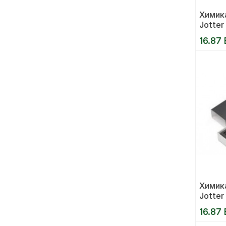
Химика
Jotter
синя
16.87 
Химика
Jotter
светло
16.87 