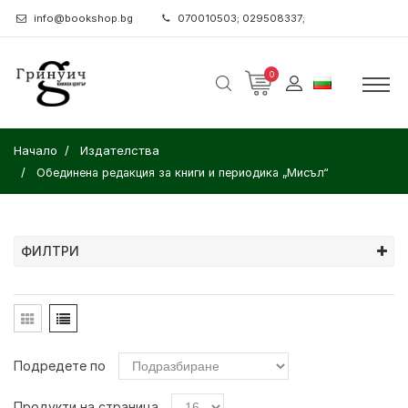
info@bookshop.bg
070010503; 029508337;
0
Начало
Издателства
Обединена редакция за книги и периодика „Мисъл“
ФИЛТРИ
Подредете по
Продукти на страница