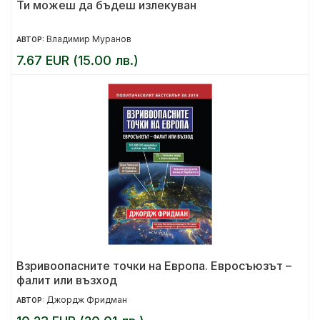
Ти можеш да бъдеш излекуван
Владимир Муранов
АВТОР:
7.67 EUR (15.00 лв.)
Взривоопасните точки на Европа. Евросъюзът –
фалит или възход
Джордж Фридман
АВТОР: