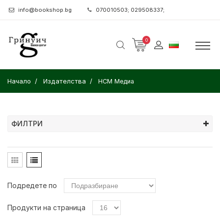
info@bookshop.bg
070010503; 029508337;
0
Начало
Издателства
НСМ Медиа
ФИЛТРИ
Подредете по
Продукти на страница