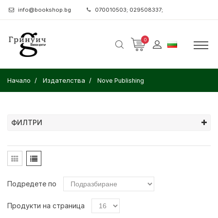
info@bookshop.bg
070010503; 029508337;
0
Начало
Издателства
Nove Publishing
ФИЛТРИ
Подредете по
Продукти на страница