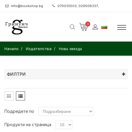
info@bookshop.bg
070010503; 029508337;
0
Начало
Издателства
Нова звезда
ФИЛТРИ
Подредете по
Продукти на страница