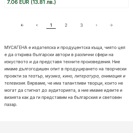
7.06 EUR (13.81 лв.)
1
2
3
МУСАГЕНА е издателска и продуцентска къща, чиято цел
е да открива български автори в различни сфери на
изкуството и да представя техните произведения. Ние
имаме дългогодишен опит в продуцирането на творчески
проекти за
театър, музика, кино, литература, анимация и
телевизия
. Вярваме, че има талантливи творци, които не
могат да стигнат до аудиторията, а ние имаме идеите и
визията как да ги представим на българския и световен
пазар.