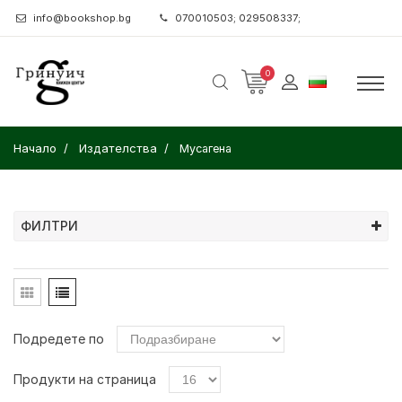
info@bookshop.bg
070010503; 029508337;
0
Начало
Издателства
Мусагена
ФИЛТРИ
Подредете по
Продукти на страница