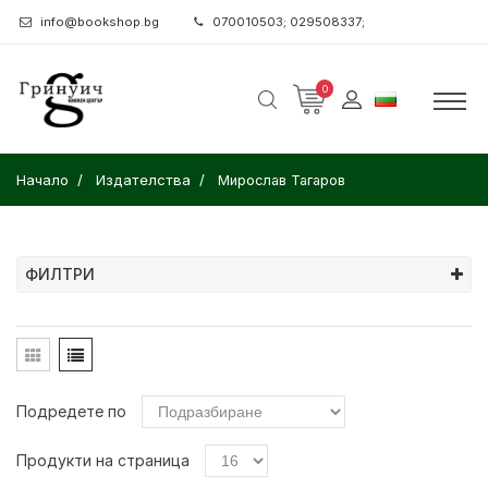
info@bookshop.bg
070010503; 029508337;
0
Начало
Издателства
Мирослав Тагаров
ФИЛТРИ
Подредете по
Продукти на страница