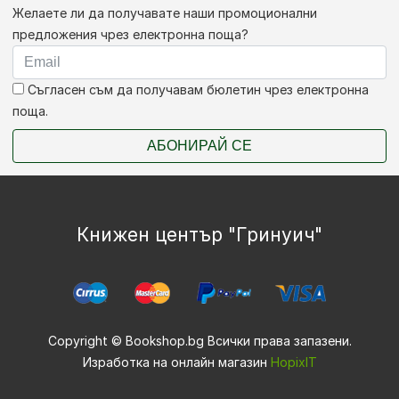
Желаете ли да получавате наши промоционални
предложения чрез електронна поща?
Съгласен съм да получавам бюлетин чрез електронна
поща.
АБОНИРАЙ СЕ
Книжен център "Гринуич"
Copyright © Bookshop.bg Всички права запазени.
Изработка на онлайн магазин
HopixIT