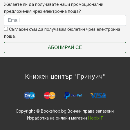
Желаете ли да получавате наши промоционални
предложения чрез електронна поща?
Съгласен съм да получавам бюлетин чрез електронна
поща.
АБОНИРАЙ СЕ
Книжен център "Гринуич"
Copyright © Bookshop.bg Всички права запазени.
Изработка на онлайн магазин
HopixIT