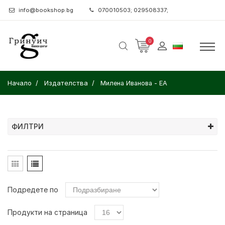
info@bookshop.bg
070010503; 029508337;
0
Начало
Издателства
Милена Иванова - ЕА
ФИЛТРИ
Подредете по
Продукти на страница