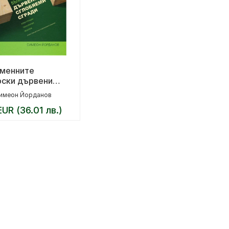
менните
рски дървени
яеми сгради
имеон Йорданов
EUR (36.01 лв.)