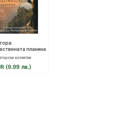
гора:
ествената планина
вторски колектив
UR (9.99 лв.)