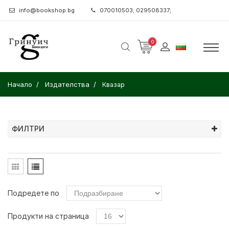
info@bookshop.bg
070010503; 029508337;
0
Начало
Издателства
Квазар
ФИЛТРИ
Подредете по
Продукти на страница