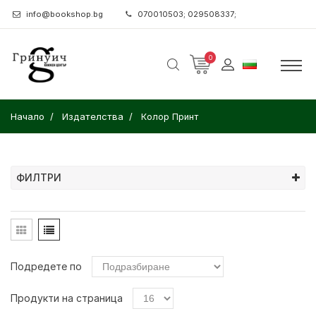
info@bookshop.bg
070010503; 029508337;
0
Начало
Издателства
Колор Принт
ФИЛТРИ
Подредете по
Продукти на страница