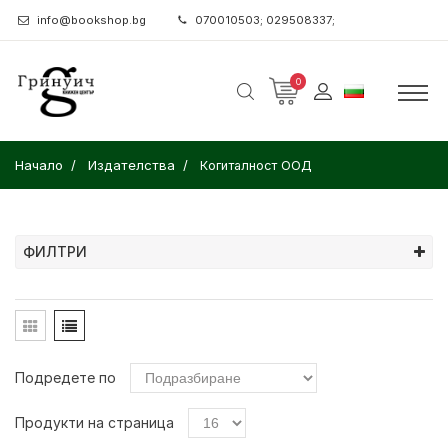
info@bookshop.bg
070010503; 029508337;
0
Начало
Издателства
Когиталност ООД
ФИЛТРИ
Подредете по
Продукти на страница