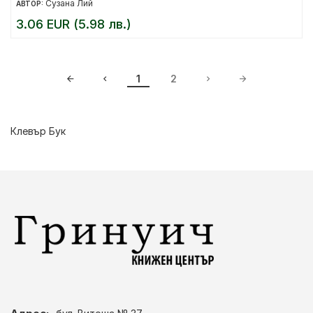
Сузана Лий
АВТОР:
3.06 EUR (5.98 лв.)
1
2
Клевър Бук