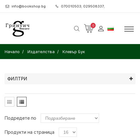
info@bookshop.bg
070010503; 029508337;
0
Начало
Издателства
Клевър Бук
ФИЛТРИ
Подредете по
Продукти на страница