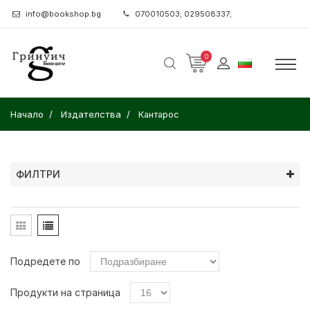
info@bookshop.bg
070010503; 029508337;
0
Начало
Издателства
Кантарос
ФИЛТРИ
Подредете по
Продукти на страница