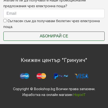
Желаете ли да получавате наши промоционални
предложения чрез електронна поща?
Съгласен съм да получавам бюлетин чрез електронна
поща.
АБОНИРАЙ СЕ
Книжен център "Гринуич"
Copyright © Bookshop.bg Всички права запазени.
Изработка на онлайн магазин
HopixIT