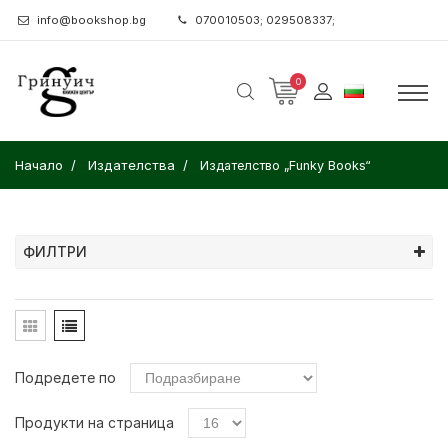
info@bookshop.bg
070010503; 029508337;
0
Начало
Издателства
Издателство „Funky Books“
ФИЛТРИ
Подредете по
Продукти на страница