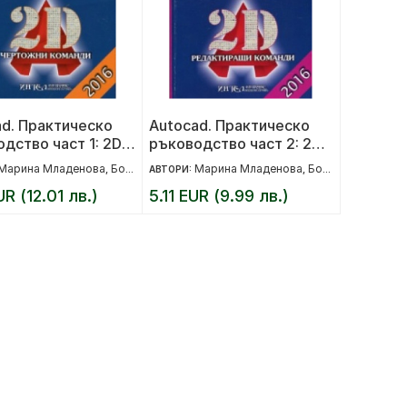
ad. Практическо
Autocad. Практическо
дство част 1: 2D
ръководство част 2: 2D
жни команди
редактиращи команди
Марина Младенова
Божидар Младенов
Марина Младенова
Божидар Младенов
,
АВТОРИ:
,
UR (12.01 лв.)
5.11 EUR (9.99 лв.)