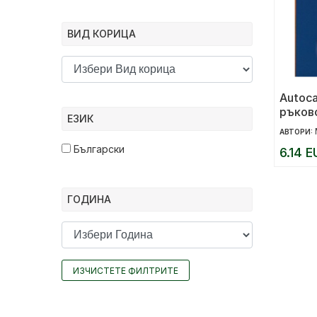
ВИД КОРИЦА
Autoc
ръково
ЕЗИК
черто
АВТОРИ:
Български
6.14 E
ГОДИНА
ИЗЧИСТЕТЕ ФИЛТРИТЕ