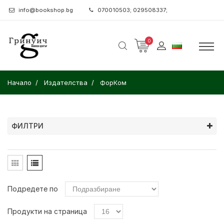
info@bookshop.bg
070010503; 029508337;
0
Начало
Издателства
ФорКом
ФИЛТРИ
Подредете по
Продукти на страница