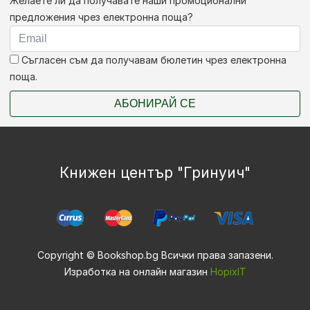
Желаете ли да получавате наши промоционални
предложения чрез електронна поща?
Съгласен съм да получавам бюлетин чрез електронна
поща.
АБОНИРАЙ СЕ
Книжен център "Гринуич"
Copyright © Bookshop.bg Всички права запазени.
Изработка на онлайн магазин
HopixIT