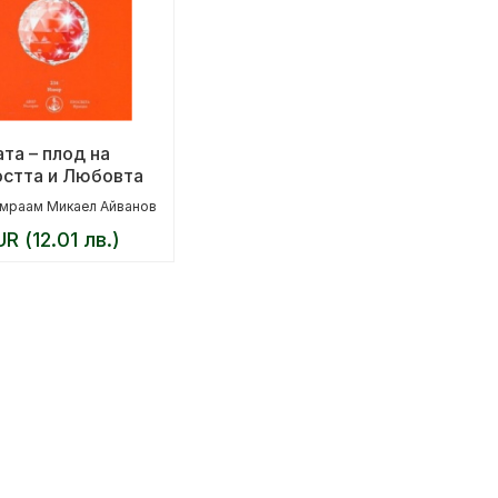
та – плод на
стта и Любовта
мраам Микаел Айванов
UR (12.01 лв.)