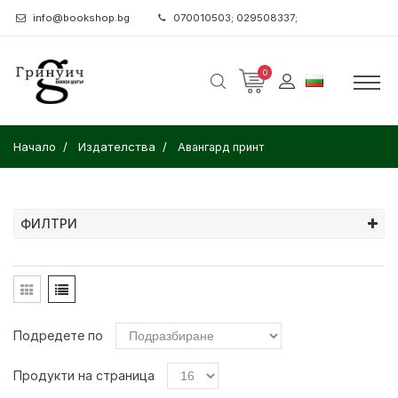
info@bookshop.bg
070010503; 029508337;
0
Начало
Издателства
Авангард принт
ФИЛТРИ
Подредете по
Продукти на страница