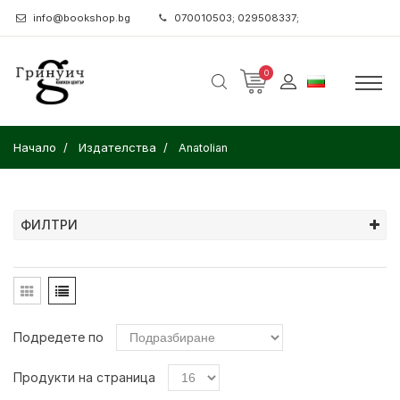
info@bookshop.bg
070010503; 029508337;
0
Начало
Издателства
Anatolian
ФИЛТРИ
Подредете по
Продукти на страница