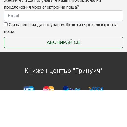
Желаете ли да получавате наши промоционални
предложения чрез електронна поща?
Съгласен съм да получавам бюлетин чрез електронна
поща.
АБОНИРАЙ СЕ
Книжен център "Гринуич"
Copyright © Bookshop.bg Всички права запазени.
Изработка на онлайн магазин
HopixIT