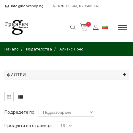
info@bookshop.bg
070010503; 029508337;
0
Начало
Издателства
Алианс Прес
ФИЛТРИ
Подредете по
Продукти на страница