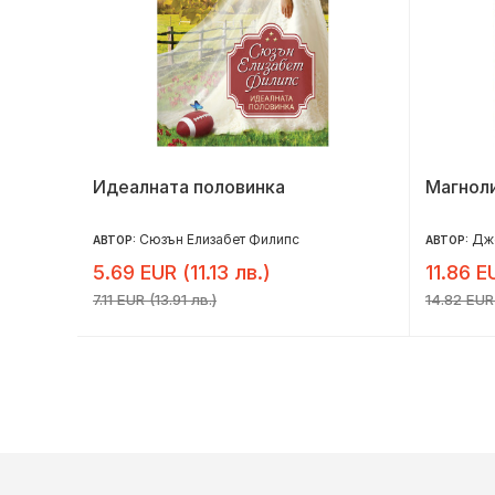
Идеалната половинка
Магноли
Сюзън Елизабет Филипс
Дже
АВТОР:
АВТОР:
5.69 EUR (11.13 лв.)
11.86 E
7.11 EUR (13.91 лв.)
14.82 EUR