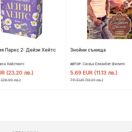
я Паркс 2: Дейзи Хейтс
Знойни сънища
са Хейстингс
Сюзън Елизабет Филипс
АВТОР:
UR (23.20 лв.)
5.69 EUR (11.13 лв.)
 (28.99 лв.)
7.11 EUR (13.91 лв.)