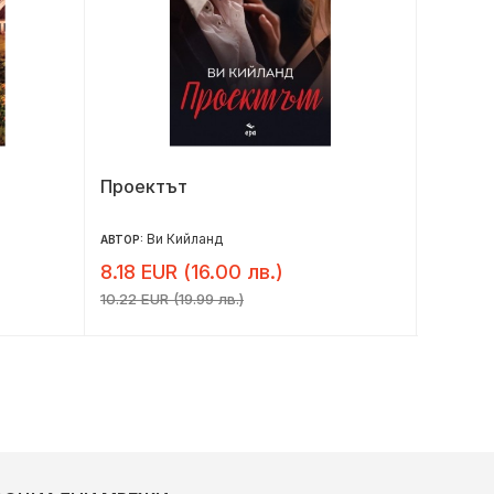
Проектът
Късче 
Ви Кийланд
Ш
АВТОР:
АВТОР:
8.18 EUR (16.00 лв.)
8.14 E
10.22 EUR (19.99 лв.)
10.17 EUR