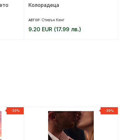
ето
Колорадеца
Пустин
Стивън Кинг
М
АВТОР:
АВТОР:
9.20 EUR (17.99 лв.)
9.20 E
-20%
-20%