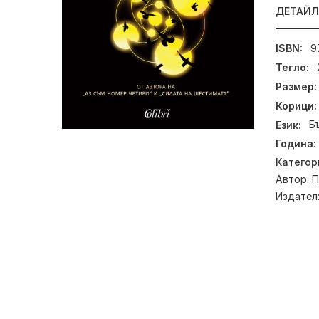
ДЕТАЙ
ISBN:
9
Тегло:
Размер:
Корици:
Език:
Б
Година:
Категор
Автор:
П
Издател