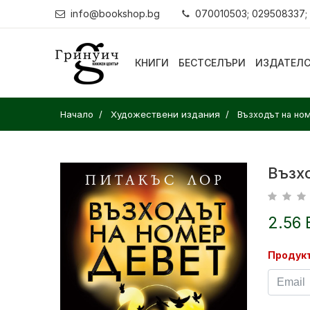
info@bookshop.bg
070010503; 029508337;
КНИГИ
БЕСТСЕЛЪРИ
ИЗДАТЕЛ
Начало
Художествени издания
Възходът на но
Възх
2.56 
Продукт