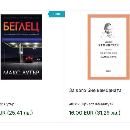
НОВ
За кого бие камбаната
кс Лутър
Ърнест Хемингуей
АВТОР:
UR (25.41 лв.)
16.00 EUR (31.29 лв.)