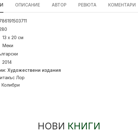
ЛИ
ОПИСАНИЕ
АВТОР
РЕВЮТА
КОМЕНТАРИ
786191503711
280
13 х 20 см
Меки
ългарски
2014
ии:
Художествени издания
итакъс Лор
:
Колибри
НОВИ
КНИГИ