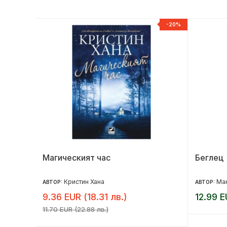
-20%
-20%
Магическият час
Беглец
Кристин Хана
Ма
АВТОР:
АВТОР:
9.36 EUR (18.31 лв.)
12.99 E
11.70 EUR (22.88 лв.)