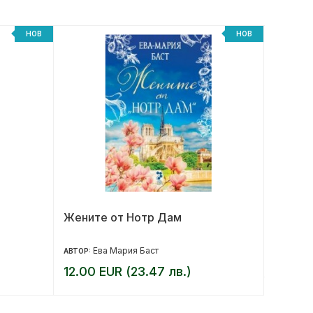
НОВ
НОВ
Жените от Нотр Дам
Под къ
юбилей
Ева Мария Баст
17.90 
АВТОР:
12.00 EUR (23.47 лв.)