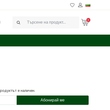
0
Ч
Search
продуктът е наличен.
Абонирай ме