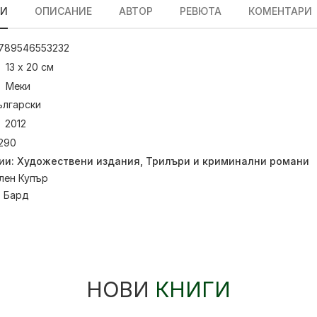
ЛИ
ОПИСАНИЕ
АВТОР
РЕВЮТА
КОМЕНТАРИ
789546553232
13 х 20 см
Меки
ългарски
2012
290
ии:
Художествени издания
,
Трилъри и криминални романи
лен Купър
:
Бард
НОВИ
КНИГИ