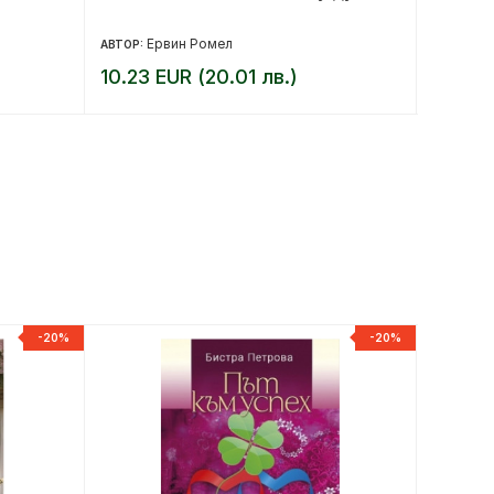
Ервин Ромел
В
АВТОР:
АВТОР:
10.23 EUR (20.01 лв.)
12.78 
-20%
-20%