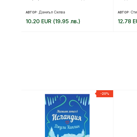
Даниъл Силва
Сти
АВТОР:
АВТОР:
10.20 EUR (19.95 лв.)
12.78 E
-20%
-20%