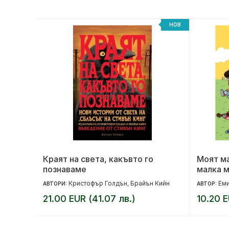
НОВ
НОВ
т
Краят на света, какъвто го
Моят м
познаваме
малка м
Кристофър Голдън
Брайън Кийн
Еми
АВТОРИ:
,
АВТОР:
21.00 EUR (41.07 лв.)
10.20 E