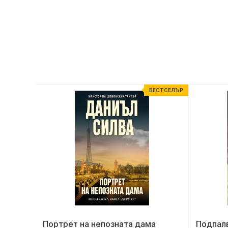
ЕСТСЕЛЪР
БЕСТСЕЛЪР
Портрет на непозната дама
Подпал