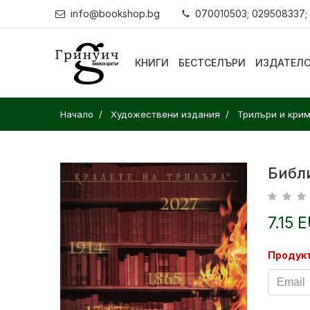
info@bookshop.bg
070010503; 029508337;
КНИГИ
БЕСТСЕЛЪРИ
ИЗДАТЕЛ
Начало
Художествени издания
Трилъри и кри
Библ
7.15 
Продукт