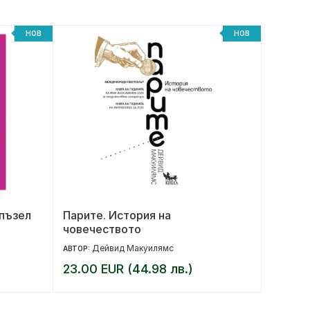
НОВ
НОВ
-пъзел
Парите. История на
Докато
човечеството
Дейвид Макуилямс
Ме
АВТОР:
АВТОР:
23.00 EUR (44.98 лв.)
13.99 