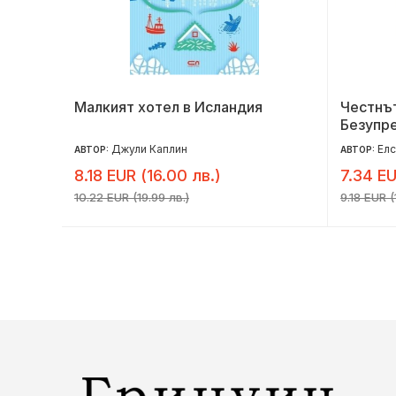
Малкият хотел в Исландия
Честнът
Безупр
Джули Каплин
Елс
АВТОР:
АВТОР:
8.18 EUR (16.00 лв.)
7.34 EU
10.22 EUR (19.99 лв.)
9.18 EUR (