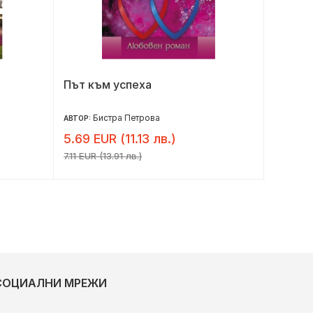
Път към успеха
Бриджъ
от дж
Бистра Петрова
Д
АВТОР:
АВТОР:
5.69 EUR (11.13 лв.)
6.91 E
7.11 EUR (13.91 лв.)
8.64 EUR
СОЦИАЛНИ МРЕЖИ