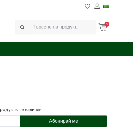
0
Ч
Search
продуктът е наличен.
Абонирай ме