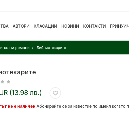
СТВА
АВТОРИ
КЛАСАЦИИ
НОВИНИ
КОНТАКТИ
ГРИНУИ
минални романи
Библиотекарите
иотекарите
EUR (13.98 лв.)
ът не е наличен
Абонирайте се за известие по имейл когато 