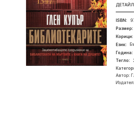
ДЕТАЙ
ISBN:
9
Размер:
Корици:
Език:
Б
Година:
Тегло:
Категор
Автор:
Г
Издател