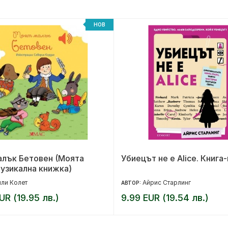
НОВ
алък Бетовен (Моята
Убиецът не е Alice. Книга
узикална книжка)
ли Колет
Айрис Старлинг
АВТОР:
UR (19.95 лв.)
9.99 EUR (19.54 лв.)