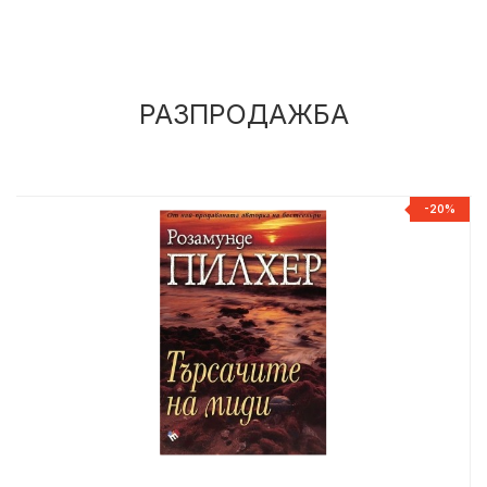
РАЗПРОДАЖБА
%
-20%