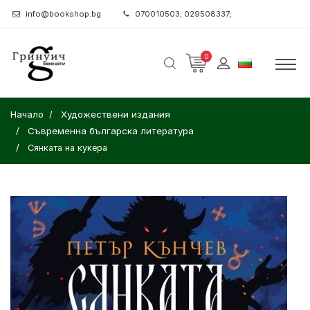
info@bookshop.bg
070010503; 029508337;
0
Начало
Художествени издания
Съвременна българска литература
Сянката на кукера