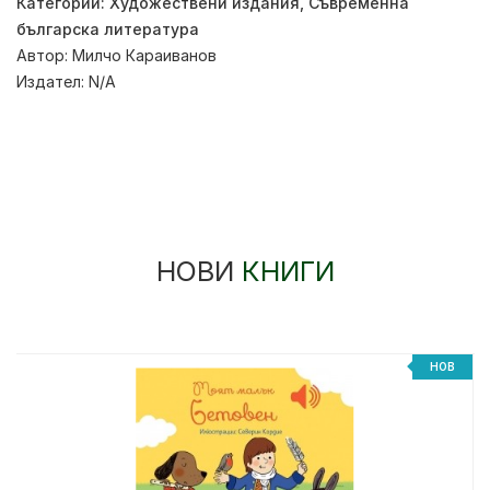
Категории:
Художествени издания
,
Съвременна
българска литература
Автор:
Милчо Караиванов
Издател:
N/A
НОВИ
КНИГИ
НОВ