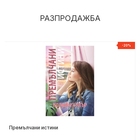
РАЗПРОДАЖБА
%
-20%
Премълчани истини