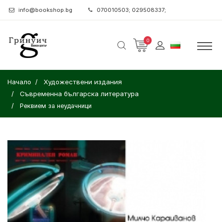
info@bookshop.bg
070010503; 029508337;
0
Начало
Художествени издания
Съвременна българска литература
Реквием за неудачници