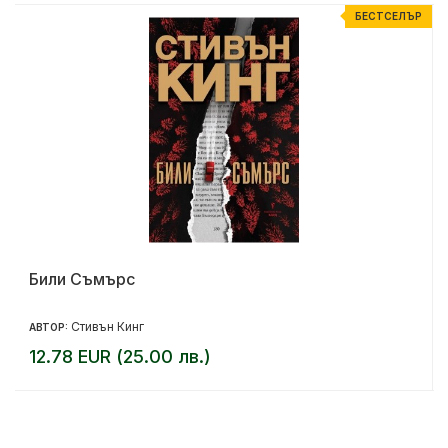
Р
БЕСТСЕЛЪР
Били Съмърс
Стивън Кинг
АВТОР:
12.78 EUR (25.00 лв.)