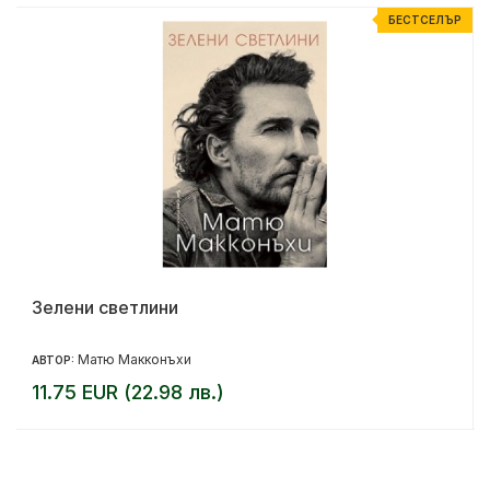
Р
БЕСТСЕЛЪР
Зелени светлини
Матю Макконъхи
АВТОР:
11.75 EUR (22.98 лв.)