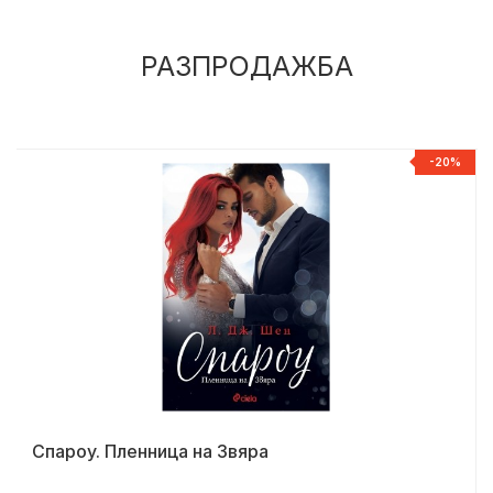
РАЗПРОДАЖБА
%
-20%
Спароу. Пленница на Звяра