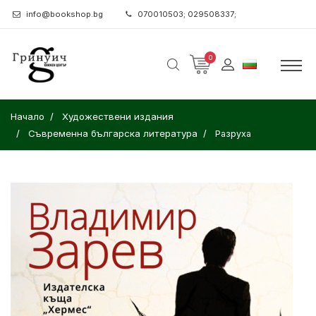
info@bookshop.bg
070010503; 029508337;
0
Начало
Художествени издания
Съвременна българска литература
Разруха