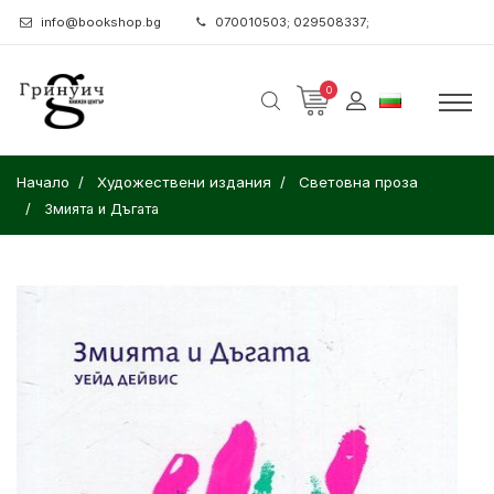
info@bookshop.bg
070010503; 029508337;
0
Начало
Художествени издания
Световна проза
Змията и Дъгата