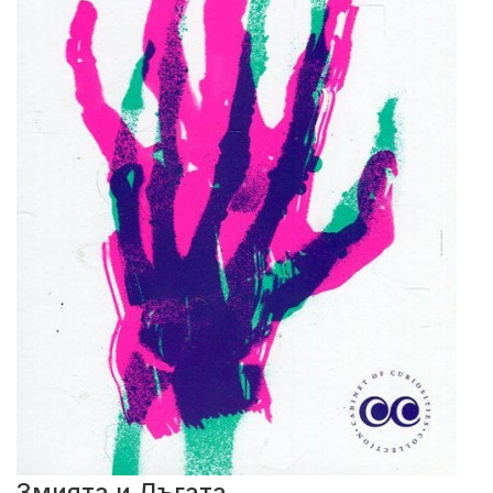
Змията и Дъгата