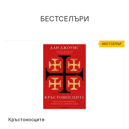
БЕСТСЕЛЪРИ
Р
БЕСТСЕЛЪР
Кръстоносците