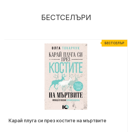
БЕСТСЕЛЪРИ
Р
БЕСТСЕЛЪР
Карай плуга си през костите на мъртвите