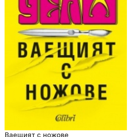
Ваещият с ножове