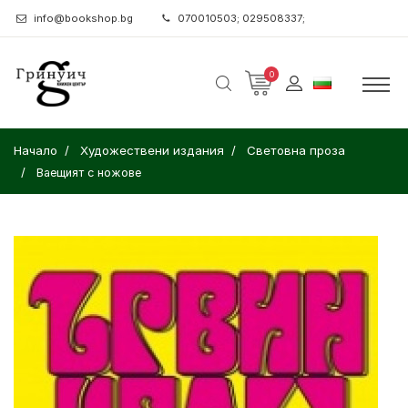
info@bookshop.bg
070010503; 029508337;
0
Начало
Художествени издания
Световна проза
Ваещият с ножове