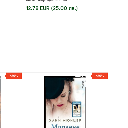
50.11 
12.78 EUR (25.00 лв.)
-20%
-20%