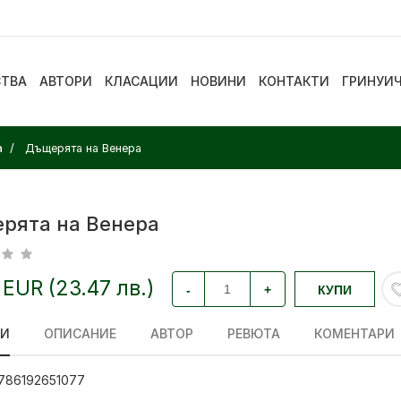
СТВА
АВТОРИ
КЛАСАЦИИ
НОВИНИ
КОНТАКТИ
ГРИНУИ
а
Дъщерята на Венера
рята на Венера
 EUR (23.47 лв.)
-
+
КУПИ
ЛИ
ОПИСАНИЕ
АВТОР
РЕВЮТА
КОМЕНТАРИ
786192651077