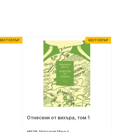
БЕСТСЕЛЪР
БЕСТСЕЛЪР
Отнесени от вихъра, том 1
Ясен Г
репрод
Маргарет Мичъл
АВТОР: