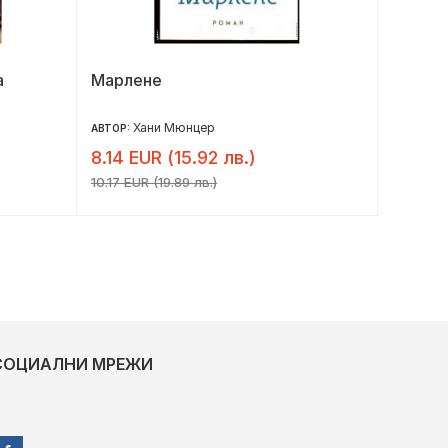
а
Марлене
Щасти
Хани Мюнцер
Да
АВТОР:
АВТОР:
8.14 EUR (15.92 лв.)
7.36 E
10.17 EUR (19.89 лв.)
9.20 EUR 
СОЦИАЛНИ МРЕЖИ