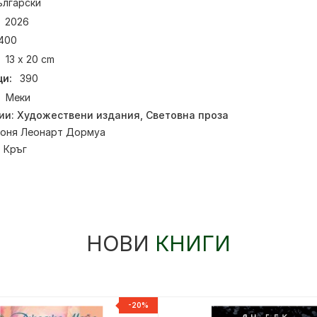
ългарски
2026
400
13 x 20 cm
и:
390
Меки
ии:
Художествени издания
,
Световна проза
оня Леонарт Дормуа
:
Кръг
НОВИ
КНИГИ
-20%