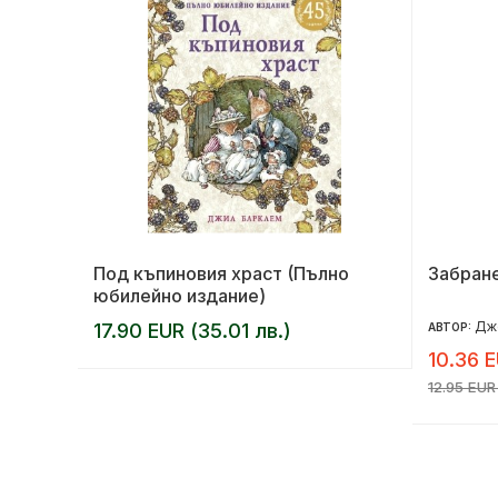
Под къпиновия храст (Пълно
Забран
юбилейно издание)
Дж
17.90 EUR (35.01 лв.)
АВТОР:
10.36 E
12.95 EUR 