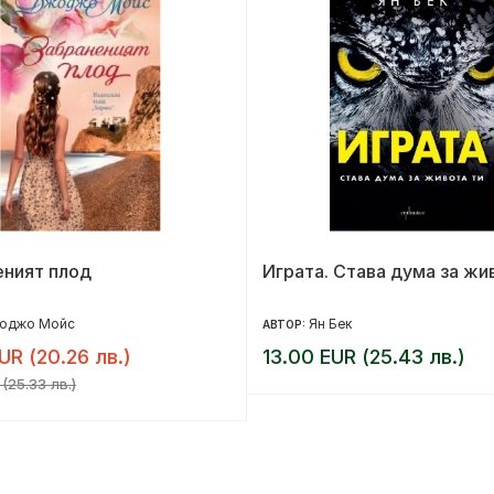
еният плод
Играта. Става дума за жи
оджо Мойс
Ян Бек
АВТОР:
UR (20.26 лв.)
13.00 EUR (25.43 лв.)
(25.33 лв.)