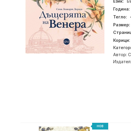
Език:
Б
Година:
Тегло:
Размер:
Страниц
Корици:
Категор
Автор:
С
Издател
НОВ
НОВ