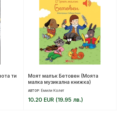
вота ти
Моят малък Бетовен (Моята
За ког
малка музикална книжка)
Емили Колет
Ър
АВТОР:
АВТОР:
10.20 EUR (19.95 лв.)
16.00 