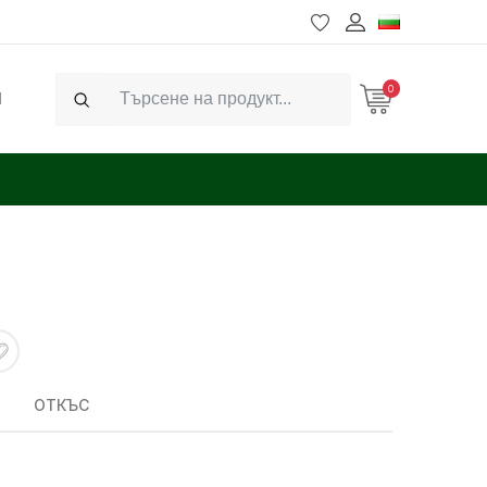
0
Ч
Search
ОТКЪС