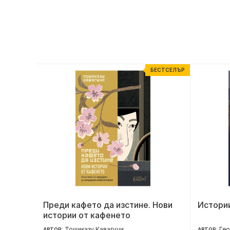
ЕСТСЕЛЪР
БЕСТСЕЛЪР
Преди кафето да изстине. Нови
Истории
истории от кафенето
Тошиказу Кавагучи
Гео
АВТОР:
АВТОР: