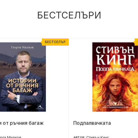
БЕСТСЕЛЪРИ
БЕСТСЕЛЪР
 от ръчния багаж
Подпалвачката
рги Милков
Стивън Кинг
АВТОР: