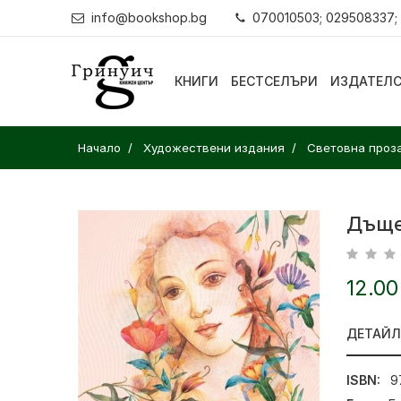
info@bookshop.bg
070010503; 029508337;
КНИГИ
БЕСТСЕЛЪРИ
ИЗДАТЕЛ
Начало
Художествени издания
Световна проз
Дъще
12.00
ДЕТАЙ
ISBN:
9