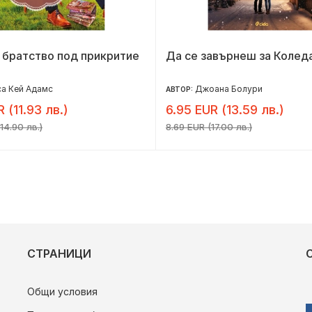
 братство под прикритие
Да се завърнеш за Колед
а Кей Адамс
Джоана Болури
АВТОР:
R (11.93 лв.)
6.95 EUR (13.59 лв.)
14.90 лв.)
8.69 EUR (17.00 лв.)
СТРАНИЦИ
Общи условия