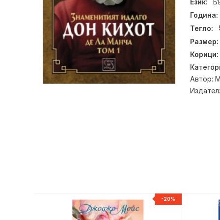
Език:
Б
Година:
Тегло:
Размер:
Корици:
Категор
Автор:
М
Издател
НОВ
-20%