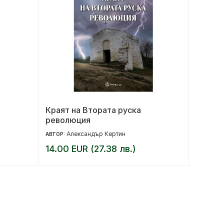
Краят на Втората руска
За ког
революция
Александър Кертин
Ър
АВТОР:
АВТОР:
14.00 EUR (27.38 лв.)
16.00 