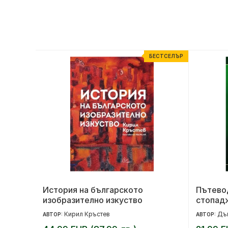
ЕСТСЕЛЪР
БЕСТСЕЛЪР
История на българското
Пътевод
изобразително изкуство
стопад
Кирил Кръстев
Дъ
АВТОР:
АВТОР: