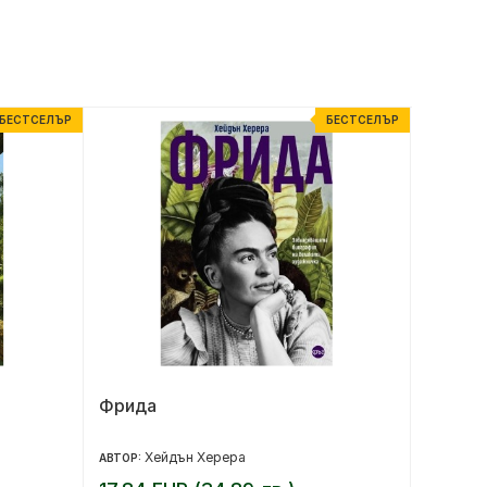
БЕСТСЕЛЪР
БЕСТСЕЛЪР
Фрида
Подпа
Хейдън Херера
Ст
АВТОР:
АВТОР: