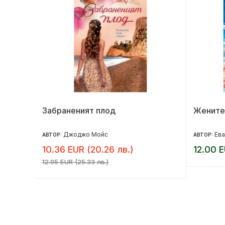
на
Забраненият плод
Жените
Джоджо Мойс
Ева
АВТОР:
АВТОР:
10.36 EUR (20.26 лв.)
12.00 E
12.95 EUR (25.33 лв.)