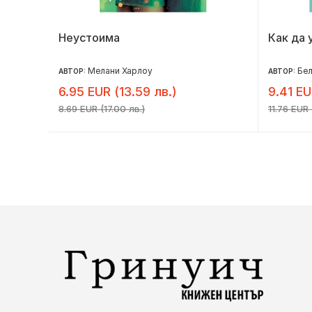
Неустоима
Как да 
Мелани Харлоу
Бел
АВТОР:
АВТОР:
6.95 EUR (13.59 лв.)
9.41 EU
8.69 EUR (17.00 лв.)
11.76 EUR 