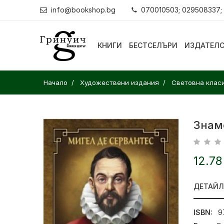
info@bookshop.bg
070010503; 029508337;
КНИГИ
БЕСТСЕЛЪРИ
ИЗДАТЕЛ
Начало
Художествени издания
Световна клас
Знам
12.78
ДЕТАЙ
ISBN:
9