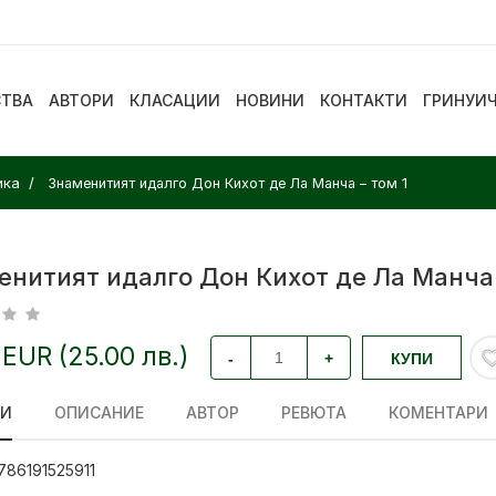
СТВА
АВТОРИ
КЛАСАЦИИ
НОВИНИ
КОНТАКТИ
ГРИНУИ
ика
Знаменитият идалго Дон Кихот де Ла Манча – том 1
енитият идалго Дон Кихот де Ла Манча 
 EUR (25.00 лв.)
-
+
КУПИ
ЛИ
ОПИСАНИЕ
АВТОР
РЕВЮТА
КОМЕНТАРИ
786191525911