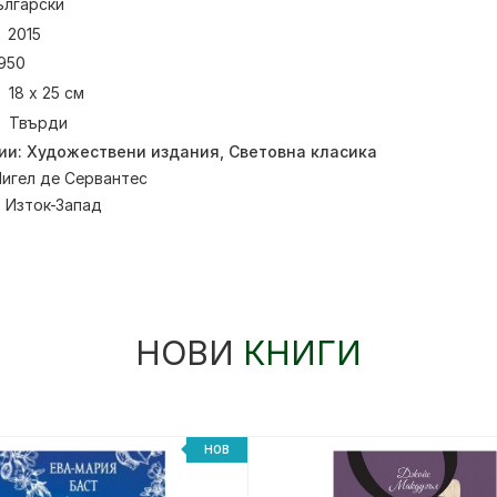
ългарски
2015
950
18 x 25 см
Твърди
ии:
Художествени издания
,
Световна класика
игел де Сервантес
:
Изток-Запад
НОВИ
КНИГИ
НОВ