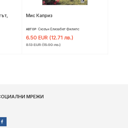
тът,
Мис Каприз
Пролет
Сюзън Елизабет Филипс
Ка
АВТОР:
АВТОР:
6.50 EUR (12.71 лв.)
7.32 E
8.13 EUR (15.90 лв.)
9.15 EUR 
СОЦИАЛНИ МРЕЖИ