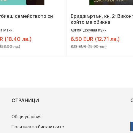
убиеш семейството си
Бриджъртън, кн. 2: Викон
който ме обикна
а Маки
Джулия Куин
АВТОР:
R (18.40 лв.)
6.50 EUR (12.71 лв.)
(23.00 лв.)
8.13 EUR (15.90 лв.)
СТРАНИЦИ
Общи условия
Политика за бисквитките