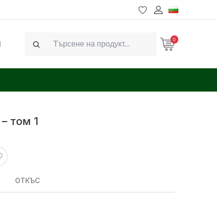
0
Ч
Search
– том 1
ОТКЪС