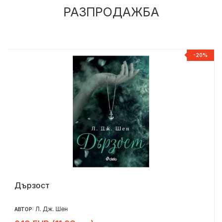
РАЗПРОДАЖБА
%
-20%
Дързост
Л. Дж. Шен
АВТОР: