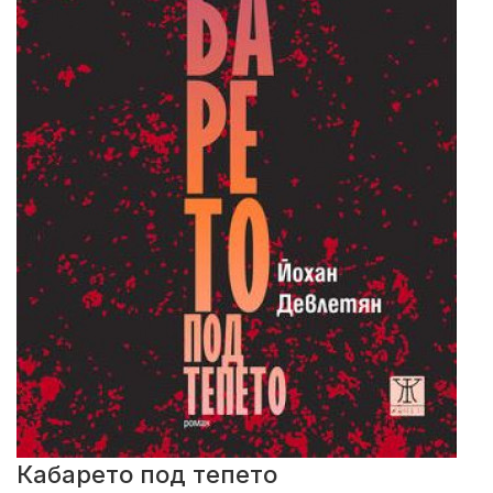
Кабарето под тепето