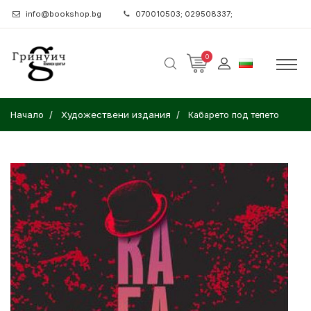
info@bookshop.bg
070010503; 029508337;
0
Начало
Художествени издания
Кабарето под тепето