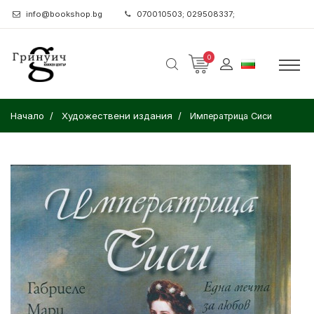
info@bookshop.bg
070010503; 029508337;
0
Начало
Художествени издания
Императрица Сиси