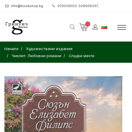
info@bookshop.bg
070010503; 029508337;
0
Начало
Художествени издания
Чиклит. Любовни романи
Сладки мечти