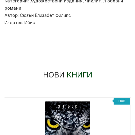
Категории:
Художествени издания
,
Чиклит. Любовни
романи
Автор:
Сюзън Елизабет Филипс
Издател:
Ибис
НОВИ
КНИГИ
%
НОВ