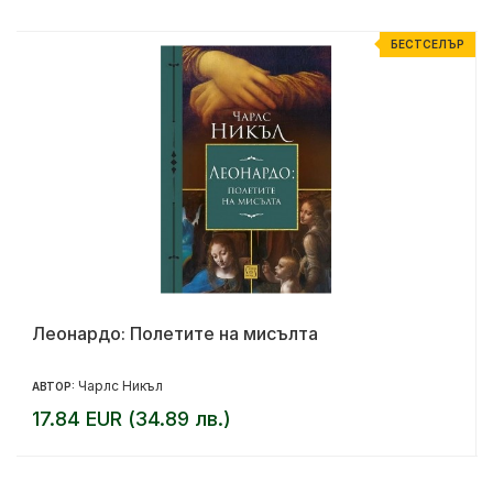
Р
БЕСТСЕЛЪР
Леонардо: Полетите на мисълта
Чарлс Никъл
АВТОР:
17.84 EUR (34.89 лв.)