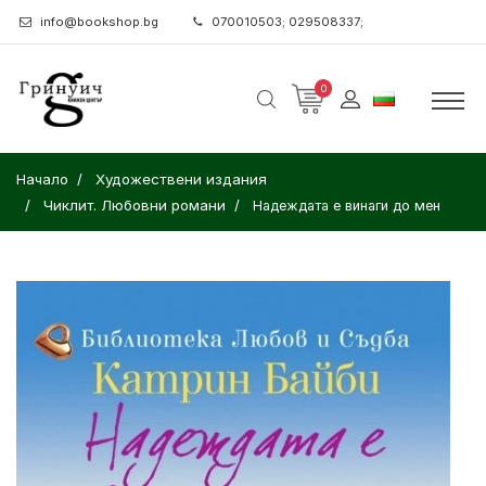
info@bookshop.bg
070010503; 029508337;
0
Начало
Художествени издания
Чиклит. Любовни романи
Надеждата е винаги до мен