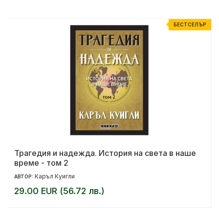
Р
БЕСТСЕЛЪР
Трагедия и надежда. История на света в наше
време - том 2
Каръл Куигли
АВТОР:
29.00 EUR (56.72 лв.)