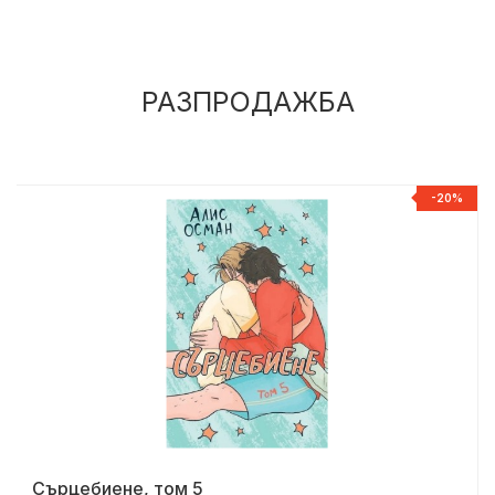
РАЗПРОДАЖБА
%
-20%
Сърцебиене, том 5