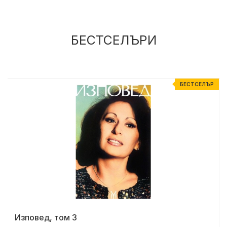
БЕСТСЕЛЪРИ
Р
БЕСТСЕЛЪР
Изповед, том 3