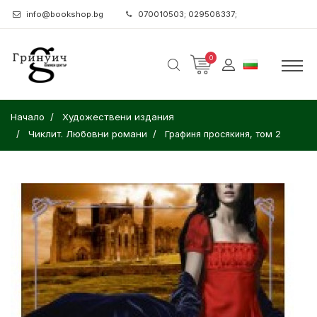
info@bookshop.bg
070010503; 029508337;
0
Начало
Художествени издания
Чиклит. Любовни романи
Графиня просякиня, том 2