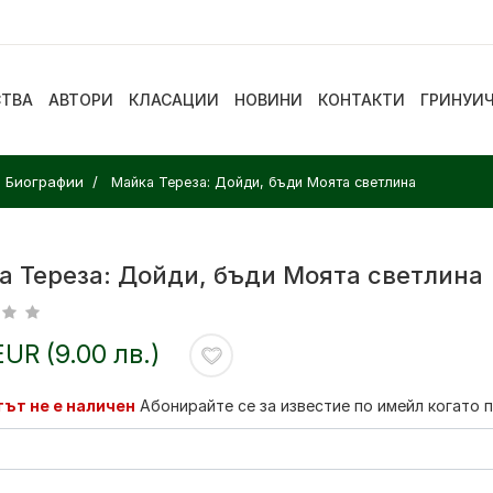
СТВА
АВТОРИ
КЛАСАЦИИ
НОВИНИ
КОНТАКТИ
ГРИНУИ
. Биографии
Майка Тереза: Дойди, бъди Моята светлина
а Тереза: Дойди, бъди Моята светлина
EUR (9.00 лв.)
ът не е наличен
Абонирайте се за известие по имейл когато 