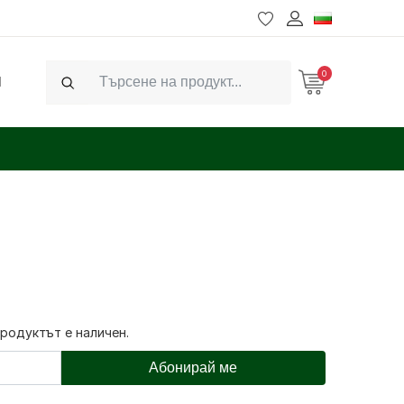
0
Ч
Search
продуктът е наличен.
Абонирай ме