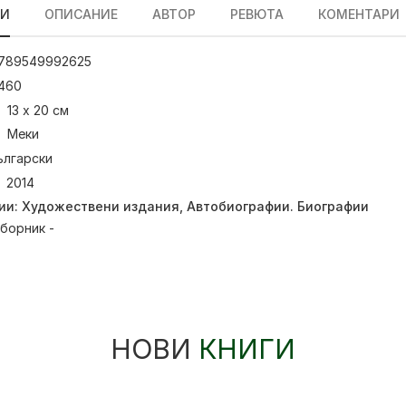
ЛИ
ОПИСАНИЕ
АВТОР
РЕВЮТА
КОМЕНТАРИ
789549992625
460
13 х 20 см
Меки
ългарски
2014
ии:
Художествени издания
,
Автобиографии. Биографии
борник -
НОВИ
КНИГИ