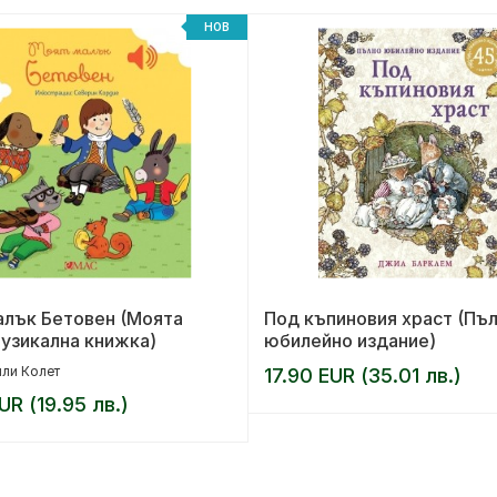
НОВ
алък Бетовен (Моята
Под къпиновия храст (Пъ
узикална книжка)
юбилейно издание)
ли Колет
17.90 EUR (35.01 лв.)
UR (19.95 лв.)