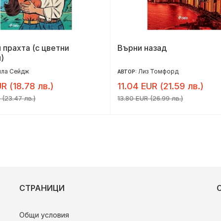
 прахта (с цветни
Върни назад
)
йла Сейдж
Лиз Томфорд
АВТОР:
R (18.78 лв.)
11.04 EUR (21.59 лв.)
 (23.47 лв.)
13.80 EUR (26.99 лв.)
СТРАНИЦИ
Общи условия