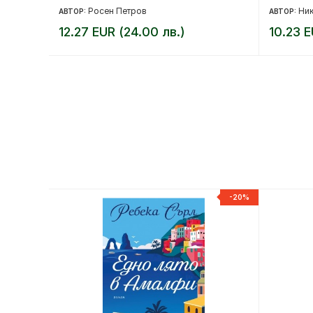
Росен Петров
Ник
АВТОР:
АВТОР:
12.27 EUR (24.00 лв.)
10.23 E
-20%
-20%