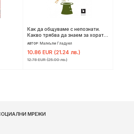
Как да общуваме с непознати.
Никога
Какво трябва да знаем за хората,
които не познаваме
Малкълм Гладуел
П
АВТОР:
АВТОР:
10.86 EUR (21.24 лв.)
9.60 E
12.78 EUR (25.00 лв.)
12.00 EU
СОЦИАЛНИ МРЕЖИ