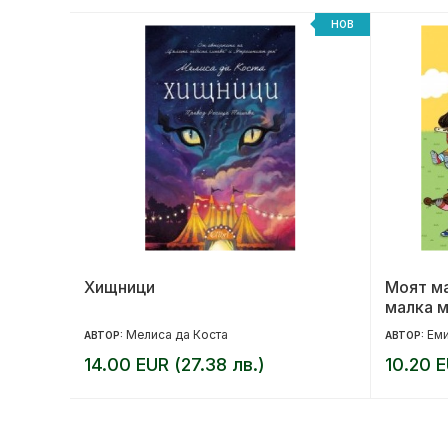
НОВ
НОВ
но
Хищници
Моят м
малка м
Мелиса да Коста
Еми
АВТОР:
АВТОР:
14.00 EUR (27.38 лв.)
10.20 E