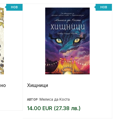
НОВ
НОВ
лно
Хищници
Моят м
малка 
Мелиса да Коста
Ем
АВТОР:
АВТОР:
14.00 EUR (27.38 лв.)
10.20 