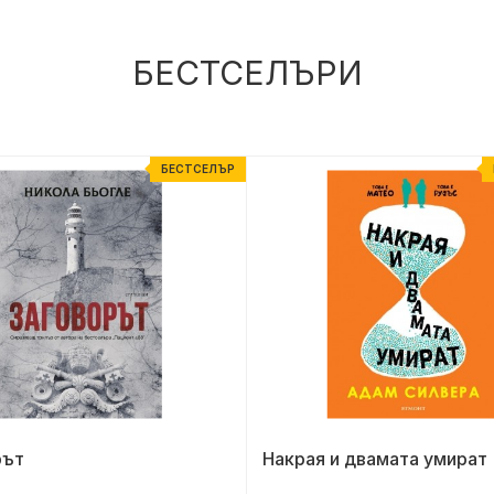
БЕСТСЕЛЪРИ
БЕСТСЕЛЪР
рът
Накрая и двамата умират