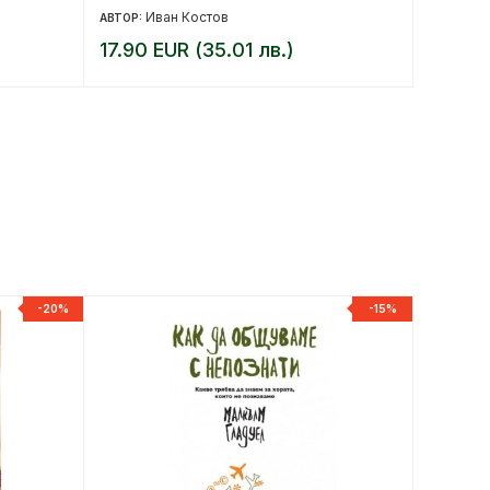
Иван Костов
С
АВТОР:
АВТОР:
17.90 EUR (35.01 лв.)
12.78 
-20%
-15%