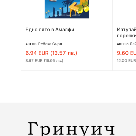
инер
Едно лято в Амалфи
Изтупай
порезки
Ребека Сърл
Ла
АВТОР:
АВТОР:
6.94 EUR (13.57 лв.)
9.60 EU
8.67 EUR (16.96 лв.)
12.00 EUR