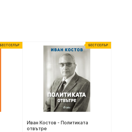
БЕСТСЕЛЪР
БЕСТСЕЛЪР
Иван Костов - Политиката
Карав
отвътре