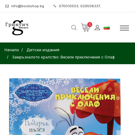
info@bookshop.bg
070010503; 029508337;
0
Начало
Детски издания
Замръзналото кралство: Весели приключения с Олаф