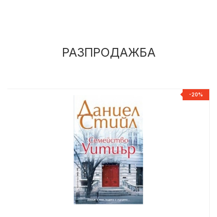
РАЗПРОДАЖБА
%
-20%