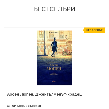
БЕСТСЕЛЪРИ
%
БЕСТСЕЛЪР
Арсен Люпен. Джентълменът-крадец
Морис Льоблан
АВТОР: