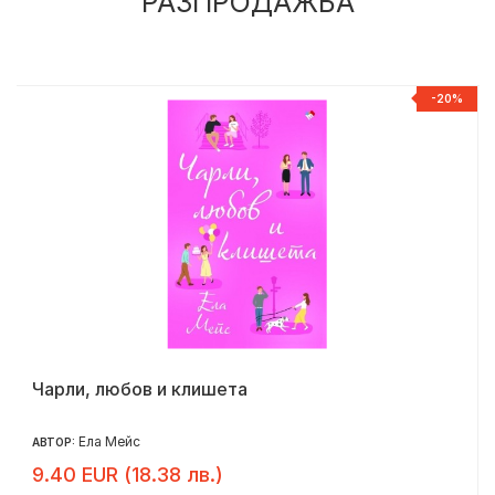
РАЗПРОДАЖБА
%
-20%
Чарли, любов и клишета
Ела Мейс
АВТОР:
9.40 EUR (18.38 лв.)