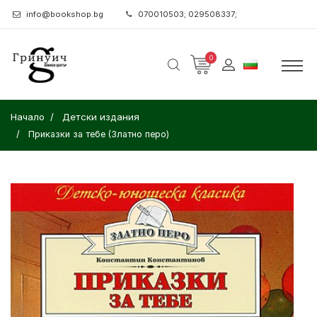
info@bookshop.bg
070010503; 029508337;
0
Начало
Детски издания
Приказки за тебе (Златно перо)