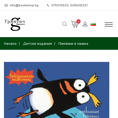
info@bookshop.bg
070010503; 029508337;
0
Начало
Детски издания
Пингвини в паника